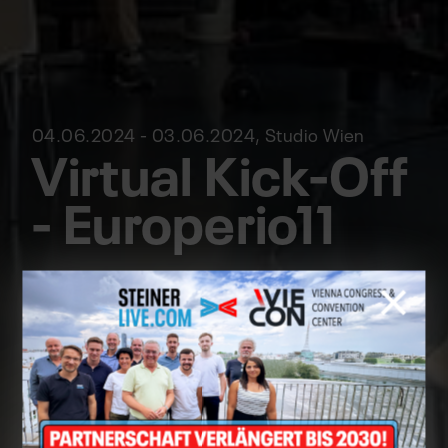
04.06.2024 - 03.06.2024, Studio Wien
Virtual Kick-Off
- Europerio11
Für die kommende Konferenz Europerio11 im
Mai 2025, die in Wien stattfinden wird, hielten
die Vorstandsmitglieder und Botschafter aus
ganz Europa eine virtuelle Kick-Off-
Veranstaltung im TV-Setting im STEINERLIVE
Studio Wien ab. PCO: Mondial