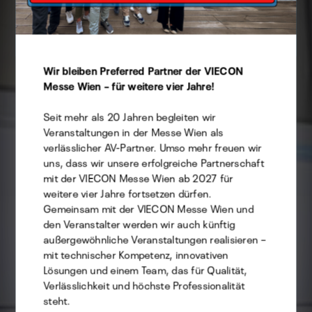
Cookie Präferenzen
Wir bleiben Preferred Partner der VIECON
Diese Website verwendet Cookies -
Messe Wien – für weitere vier Jahre!
selbstverständlich können Sie hierbei angeben,
welche Sie davon zulassen möchten.
Seit mehr als 20 Jahren begleiten wir
Veranstaltungen in der Messe Wien als
verlässlicher AV-Partner. Umso mehr freuen wir
Technisch
uns, dass wir unsere erfolgreiche Partnerschaft
Statistik
mit der VIECON Messe Wien ab 2027 für
weitere vier Jahre fortsetzen dürfen.
Marketing
Gemeinsam mit der VIECON Messe Wien und
den Veranstalter werden wir auch künftig
außergewöhnliche Veranstaltungen realisieren –
mit technischer Kompetenz, innovativen
Auswahl speichern
Lösungen und einem Team, das für Qualität,
Verlässlichkeit und höchste Professionalität
steht.
ALLE AKZEPTIEREN