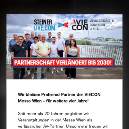
Cookie Präferenzen
Wir bleiben Preferred Partner der VIECON
Diese Website verwendet Cookies -
Messe Wien – für weitere vier Jahre!
selbstverständlich können Sie hierbei angeben,
welche Sie davon zulassen möchten.
Seit mehr als 20 Jahren begleiten wir
Veranstaltungen in der Messe Wien als
verlässlicher AV-Partner. Umso mehr freuen wir
Technisch