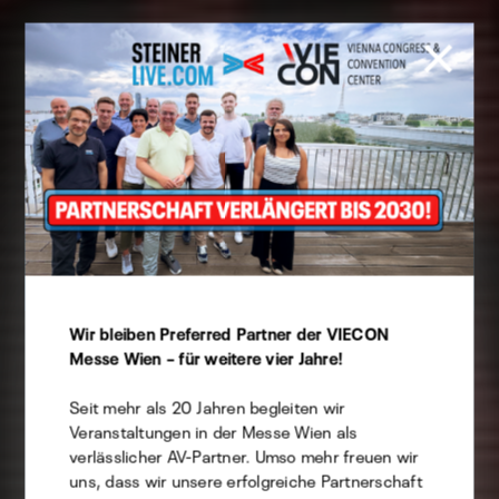
Cookie Präferenzen
Wir bleiben Preferred Partner der VIECON
Diese Website verwendet Cookies -
Messe Wien – für weitere vier Jahre!
selbstverständlich können Sie hierbei angeben,
welche Sie davon zulassen möchten.
Seit mehr als 20 Jahren begleiten wir
Veranstaltungen in der Messe Wien als
verlässlicher AV-Partner. Umso mehr freuen wir
Technisch
uns, dass wir unsere erfolgreiche Partnerschaft