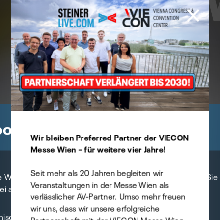
okie Präferenzen
Wir bleiben Preferred Partner der VIECON
Messe Wien – für weitere vier Jahre!
Seit mehr als 20 Jahren begleiten wir
e Website verwendet Cookies - selbstverständlich können Sie
Veranstaltungen in der Messe Wien als
bei angeben, welche Sie davon zulassen möchten.
verlässlicher AV-Partner. Umso mehr freuen
wir uns, dass wir unsere erfolgreiche
nisch
Partnerschaft mit der VIECON Messe Wien