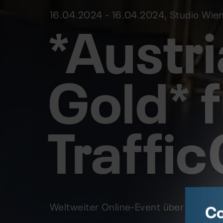
*Austr
16.04.2024 - 16.04.2024, Studio Wie
Gold* 
Traffi
Weltweiter Online-Event über 2 Tage 
Co