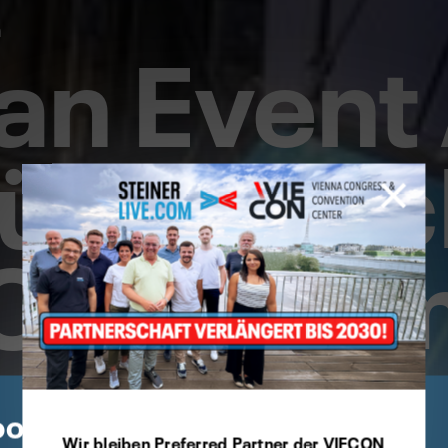
ian Even
n
für Kaps
cCom Su
live aus dem Studio Wien
okie Präferenzen
Wir bleiben Preferred Partner der VIECON