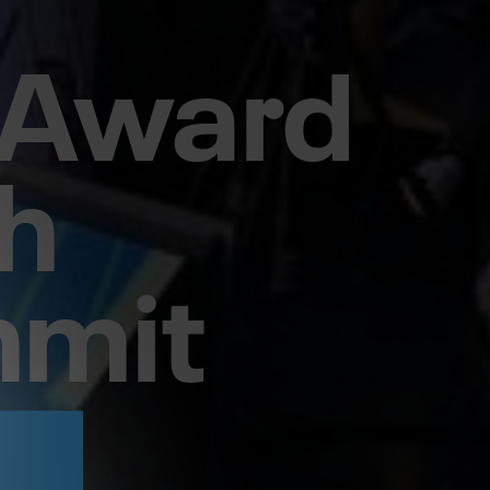
t Award
ch
mmit