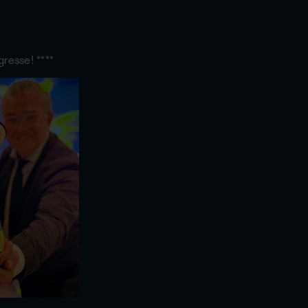
gresse!
****