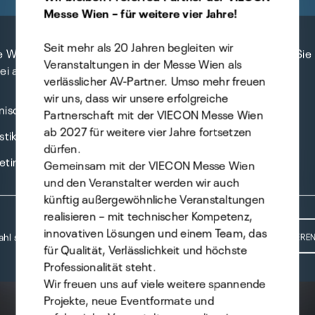
Messe Wien – für weitere vier Jahre!
Seit mehr als 20 Jahren begleiten wir
e Website verwendet Cookies - selbstverständlich können Sie
Veranstaltungen in der Messe Wien als
bei angeben, welche Sie davon zulassen möchten.
verlässlicher AV-Partner. Umso mehr freuen
wir uns, dass wir unsere erfolgreiche
nisch
Partnerschaft mit der VIECON Messe Wien
ab 2027 für weitere vier Jahre fortsetzen
stik
dürfen.
eting
Gemeinsam mit der VIECON Messe Wien
und den Veranstalter werden wir auch
künftig außergewöhnliche Veranstaltungen
realisieren – mit technischer Kompetenz,
innovativen Lösungen und einem Team, das
hl speichern
ALLE AKZEPTIERE
für Qualität, Verlässlichkeit und höchste
Professionalität steht.
Wir freuen uns auf viele weitere spannende
Projekte, neue Eventformate und