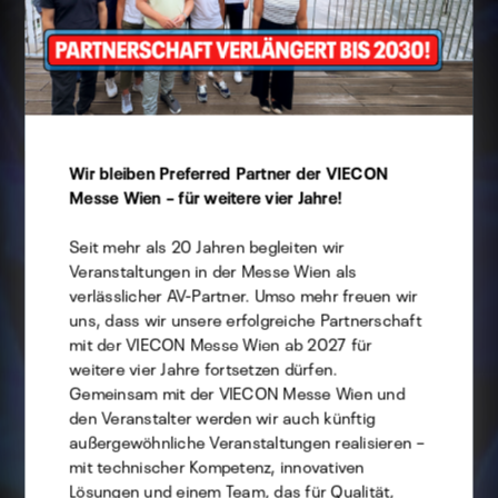
Cookie Präferenzen
Wir bleiben Preferred Partner der VIECON
Diese Website verwendet Cookies -
Messe Wien – für weitere vier Jahre!
selbstverständlich können Sie hierbei angeben,
welche Sie davon zulassen möchten.
Seit mehr als 20 Jahren begleiten wir
Veranstaltungen in der Messe Wien als
verlässlicher AV-Partner. Umso mehr freuen wir
Technisch
uns, dass wir unsere erfolgreiche Partnerschaft
Statistik
mit der VIECON Messe Wien ab 2027 für
weitere vier Jahre fortsetzen dürfen.
Marketing
Gemeinsam mit der VIECON Messe Wien und
den Veranstalter werden wir auch künftig
außergewöhnliche Veranstaltungen realisieren –
mit technischer Kompetenz, innovativen
Auswahl speichern
Lösungen und einem Team, das für Qualität,