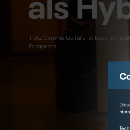
als Hy
Trotz Corona: Culture ist back! Ein a
Programm
Co
Dies
hier
Tech