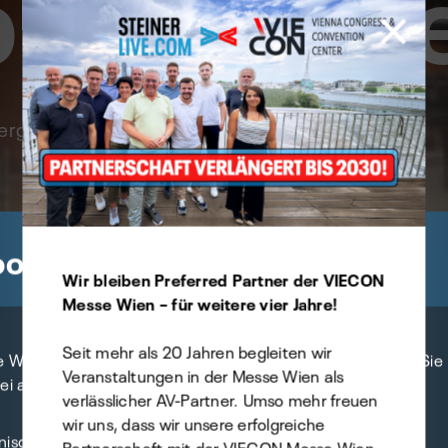
brides Ev
ußergewöhnliches Konzert mit klassischem
okie Präferenzen
Wir bleiben Preferred Partner der VIECON
Messe Wien – für weitere vier Jahre!
Seit mehr als 20 Jahren begleiten wir
e Website verwendet Cookies - selbstverständlich können Sie
Veranstaltungen in der Messe Wien als
bei angeben, welche Sie davon zulassen möchten.
verlässlicher AV-Partner. Umso mehr freuen
wir uns, dass wir unsere erfolgreiche
nisch
Partnerschaft mit der VIECON Messe Wien