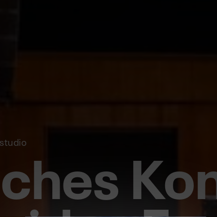
sches Ko
studio