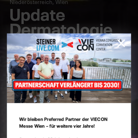
Niederösterreich, Wien
Update
Dermatologie
Cookie Präferenzen
Wir bleiben Preferred Partner der VIECON
Diese Website verwendet Cookies -
Messe Wien – für weitere vier Jahre!
selbstverständlich können Sie hierbei angeben,
welche Sie davon zulassen möchten.